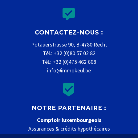


CONTACTEZ-NOUS :
Potauerstrasse 90, B-4780 Recht
Tél.: +32 (0)80 57 02 82
Tél.: +32 (0)475 462 668
info@immokeul.be


NOTRE PARTENAIRE :
Comptoir luxembourgeois
Assurances & crédits hypothécaires
www.comptoir-luxembourgeois.be