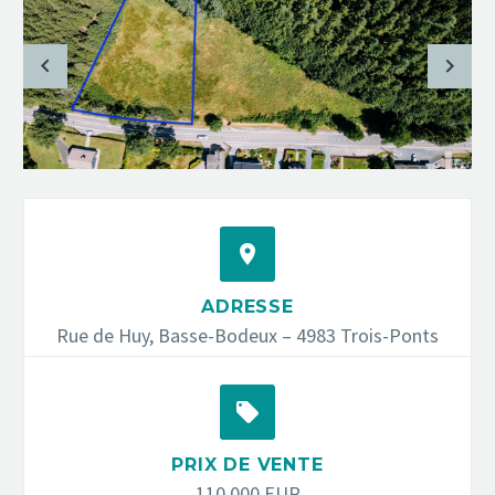


ADRESSE
Rue de Huy, Basse-Bodeux – 4983 Trois-Ponts


PRIX DE VENTE
110.000 EUR