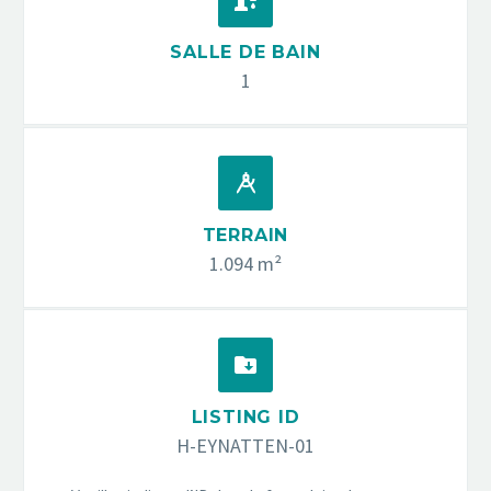


SALLE DE BAIN
1


TERRAIN
1.094 m²


LISTING ID
H-EYNATTEN-01