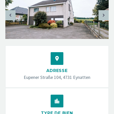


ADRESSE
Eupener Straße 104, 4731 Eynatten


TYPE DE BIEN