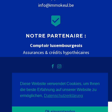
info@immokeul.be


NOTRE PARTENAIRE :
Comptoir luxembourgeois
Assurances & crédits hypothécaires
www.comptoir-luxembourgeois.be
Diese Website verwendet Cookies, um Ihnen
Vie privée
mentions légales
contact
die beste Erfahrung auf unserer Website zu
ermöglichen.
Datenschutzerklärung
2020 © Immo Keul
- Indigo
Ok einverstanden