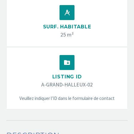


SURF. HABITABLE
25 m²


LISTING ID
A-GRAND-HALLEUX-02
Veuillez indiquer l’ID dans le formulaire de contact