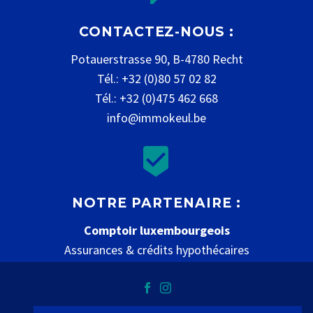
CONTACTEZ-NOUS :
Potauerstrasse 90, B-4780 Recht
Tél.: +32 (0)80 57 02 82
Tél.: +32 (0)475 462 668
info@immokeul.be


NOTRE PARTENAIRE :
Comptoir luxembourgeois
Assurances & crédits hypothécaires
www.comptoir-luxembourgeois.be