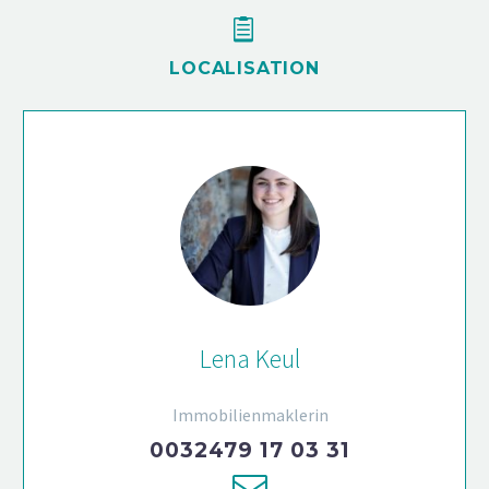


L
OCALISATION
Lena Keul
Immobilienmaklerin
0032479 17 03 31