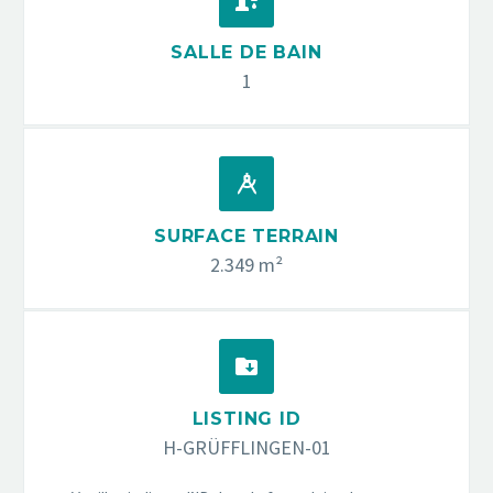


SALLE DE BAIN
1


SURFACE TERRAIN
2.349 m²


LISTING ID
H-GRÜFFLINGEN-01