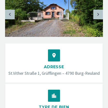


ADRESSE
St.Vither Straße 1, Grüfflingen – 4790 Burg-Reuland


TYPE DE BIEN