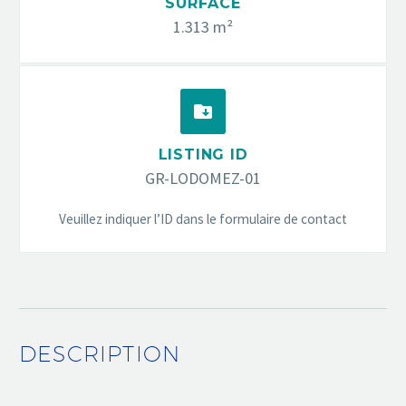
SURFACE
1.313 m²


LISTING ID
GR-LODOMEZ-01
Veuillez indiquer l’ID dans le formulaire de contact
DESCRIPTION