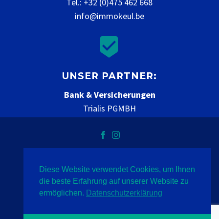
Tel.: +32 (0)475 462 668
info@immokeul.be


UNSER PARTNER:
Bank & Versicherungen
Trialis PGMBH
www.trialis.be
Diese Website verwendet Cookies, um Ihnen
Vie privée
mentions légales
contact
die beste Erfahrung auf unserer Website zu
ermöglichen.
Datenschutzerklärung
2020 © Immo Keul
- Indigo