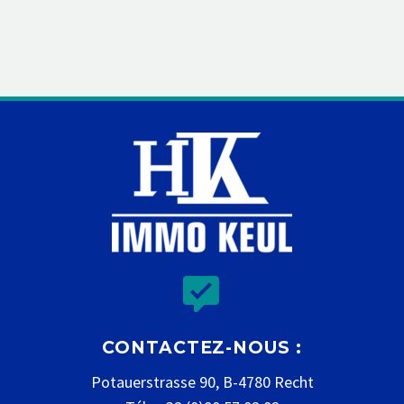


CONTACTEZ-NOUS :
Potauerstrasse 90, B-4780 Recht