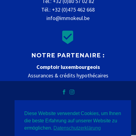
Tél.: +32 (0)80 57 02 82
Tél.: +32 (0)475 462 668
info@immokeul.be


NOTRE PARTENAIRE :
Comptoir luxembourgeois
Assurances & crédits hypothécaires
www.comptoir-luxembourgeois.be
Diese Website verwendet Cookies, um Ihnen
Vie privée
mentions légales
contact
die beste Erfahrung auf unserer Website zu
ermöglichen.
Datenschutzerklärung