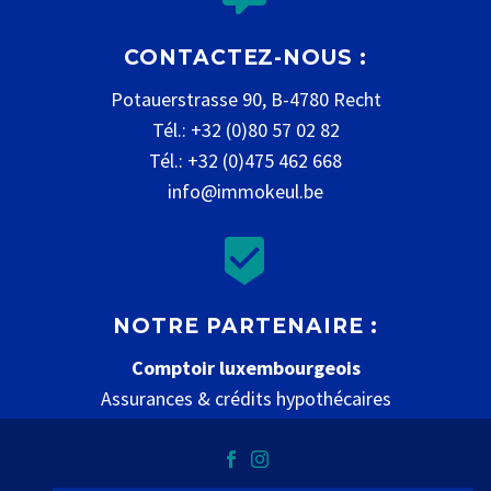
CONTACTEZ-NOUS :
Potauerstrasse 90, B-4780 Recht
Tél.: +32 (0)80 57 02 82
Tél.: +32 (0)475 462 668
info@immokeul.be


NOTRE PARTENAIRE :
Comptoir luxembourgeois
Assurances & crédits hypothécaires
www.comptoir-luxembourgeois.be