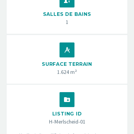


SALLES DE BAINS
1


SURFACE TERRAIN
1.624 m²


LISTING ID
H-Merlscheid-01