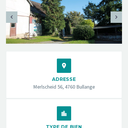


ADRESSE
Merlscheid 56, 4760 Bullange


TYPE DE BIEN