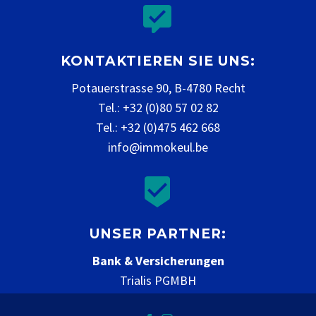


KONTAKTIEREN SIE UNS:
Potauerstrasse 90, B-4780 Recht
Tel.: +32 (0)80 57 02 82
Tel.: +32 (0)475 462 668
info@immokeul.be


UNSER PARTNER:
Bank & Versicherungen
Trialis PGMBH
www.trialis.be