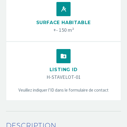


SURFACE HABITABLE
+- 150 m²


LISTING ID
H-STAVELOT-01
Veuillez indiquer l’ID dans le formulaire de contact
DESCRIPTION