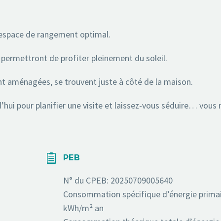
espace de rangement optimal.
s permettront de profiter pleinement du soleil.
nt aménagées, se trouvent juste à côté de la maison.
’hui pour planifier une visite et laissez-vous séduire… vous 


PEB
N° du CPEB: ‭20250709005640
Consommation spécifique d’énergie primai
kWh/m² an