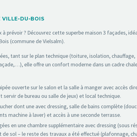
 VILLE-DU-BOIS
x à prévoir ? Découvrez cette superbe maison 3 façades, id
u-Bois (commune de Vielsalm).
, tant sur le plan technique (toiture, isolation, chauffage,
façade,…), elle offre un confort moderne dans un cadre chal
ipée ouverte sur le salon et la salle à manger avec accès dire
t servir de bureau ou salle de jeux) et local technique.
coucher dont une avec dressing, salle de bains complète (douc
ts machine à laver) et accès à une seconde terrasse.
gées en une chambre supplémentaire avec dressing (sous ré
de sol – le reste des travaux a été effectué (plafonnage, ch