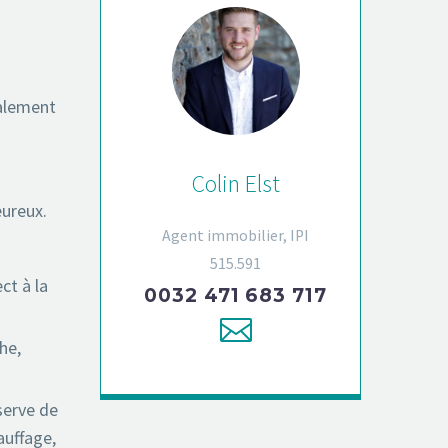
éalement
Colin Elst
eureux.
Agent immobilier, IPI
515.591
ct à la
0032 471 683 717
he,
serve de
auffage,