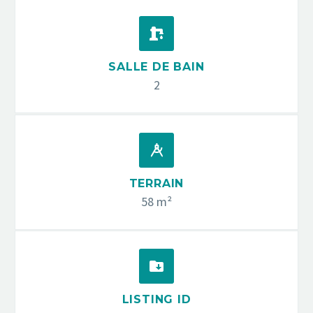


SALLE DE BAIN
2


TERRAIN
58 m²


LISTING ID