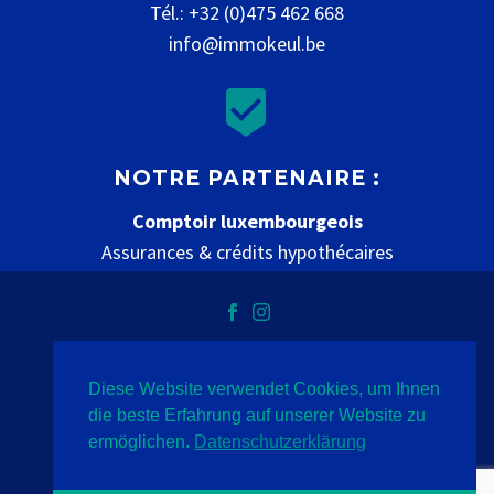
Tél.: +32 (0)475 462 668
info@immokeul.be


NOTRE PARTENAIRE :
Comptoir luxembourgeois
Assurances & crédits hypothécaires
www.comptoir-luxembourgeois.be
Diese Website verwendet Cookies, um Ihnen
Vie privée
mentions légales
contact
die beste Erfahrung auf unserer Website zu
ermöglichen.
Datenschutzerklärung
2020 © Immo Keul
- Indigo