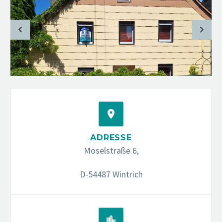


ADRESSE
Moselstraße 6,
D-54487 Wintrich

