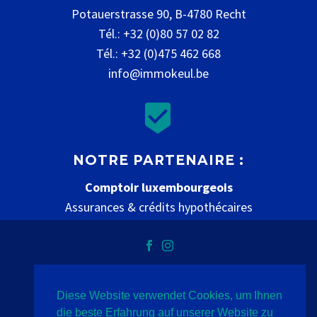
Potauerstrasse 90, B-4780 Recht
Tél.: +32 (0)80 57 02 82
Tél.: +32 (0)475 462 668
info@immokeul.be


NOTRE PARTENAIRE :
Comptoir luxembourgeois
Assurances & crédits hypothécaires
www.comptoir-luxembourgeois.be
Diese Website verwendet Cookies, um Ihnen
Datenschutz
Impressum
Kontakt
die beste Erfahrung auf unserer Website zu