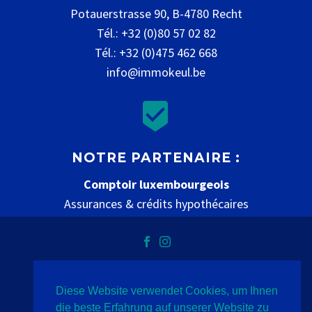
Potauerstrasse 90, B-4780 Recht
Tél.: +32 (0)80 57 02 82
Tél.: +32 (0)475 462 668
info@immokeul.be


NOTRE PARTENAIRE :
Comptoir luxembourgeois
Assurances & crédits hypothécaires
www.comptoir-luxembourgeois.be
Diese Website verwendet Cookies, um Ihnen
Datenschutz
Impressum
Kontakt
die beste Erfahrung auf unserer Website zu