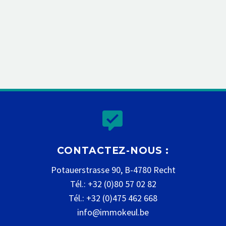


CONTACTEZ-NOUS :
Potauerstrasse 90, B-4780 Recht
Tél.: +32 (0)80 57 02 82
Tél.: +32 (0)475 462 668
info@immokeul.be