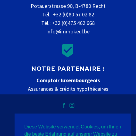
Potauerstrasse 90, B-4780 Recht
Tél.: +32 (0)80 57 02 82
Tél.: +32 (0)475 462 668
info@immokeul.be


NOTRE PARTENAIRE :
Comptoir luxembourgeois
Assurances & crédits hypothécaires
www.comptoir-luxembourgeois.be
Diese Website verwendet Cookies, um Ihnen
Datenschutz
Impressum
Kontakt
die beste Erfahrung auf unserer Website zu