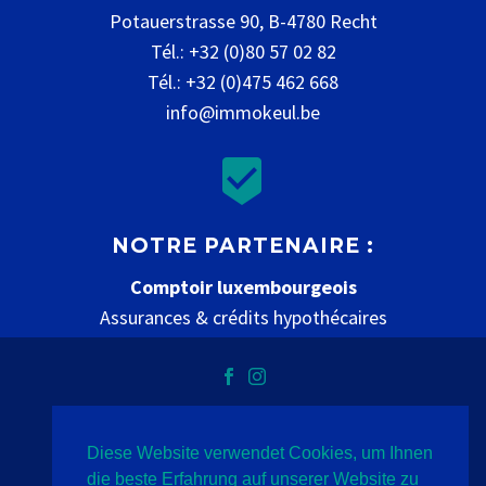
Potauerstrasse 90, B-4780 Recht
Tél.: +32 (0)80 57 02 82
Tél.: +32 (0)475 462 668
info@immokeul.be


NOTRE PARTENAIRE :
Comptoir luxembourgeois
Assurances & crédits hypothécaires
www.comptoir-luxembourgeois.be
Diese Website verwendet Cookies, um Ihnen
Datenschutz
Impressum
Kontakt
die beste Erfahrung auf unserer Website zu