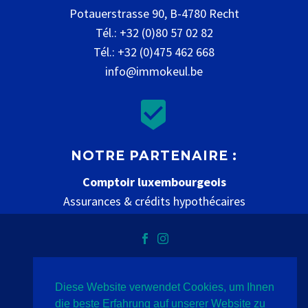
Potauerstrasse 90, B-4780 Recht
Tél.: +32 (0)80 57 02 82
Tél.: +32 (0)475 462 668
info@immokeul.be


NOTRE PARTENAIRE :
Comptoir luxembourgeois
Assurances & crédits hypothécaires
www.comptoir-luxembourgeois.be
Diese Website verwendet Cookies, um Ihnen
Datenschutz
Impressum
Kontakt
die beste Erfahrung auf unserer Website zu