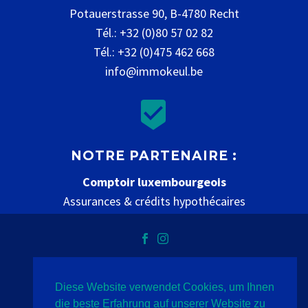
Potauerstrasse 90, B-4780 Recht
Tél.: +32 (0)80 57 02 82
Tél.: +32 (0)475 462 668
info@immokeul.be


NOTRE PARTENAIRE :
Comptoir luxembourgeois
Assurances & crédits hypothécaires
www.comptoir-luxembourgeois.be
Diese Website verwendet Cookies, um Ihnen
Datenschutz
Impressum
Kontakt
die beste Erfahrung auf unserer Website zu