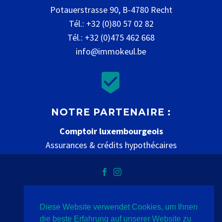
Potauerstrasse 90, B-4780 Recht
Tél.: +32 (0)80 57 02 82
Tél.: +32 (0)475 462 668
info@immokeul.be


NOTRE PARTENAIRE :
Comptoir luxembourgeois
Assurances & crédits hypothécaires
www.comptoir-luxembourgeois.be
Diese Website verwendet Cookies, um Ihnen
Datenschutz
Impressum
Kontakt
die beste Erfahrung auf unserer Website zu