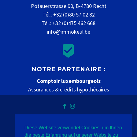
Potauerstrasse 90, B-4780 Recht
Tél.: +32 (0)80 57 02 82
Tél.: +32 (0)475 462 668
info@immokeul.be


NOTRE PARTENAIRE :
Comptoir luxembourgeois
Assurances & crédits hypothécaires
www.comptoir-luxembourgeois.be
Diese Website verwendet Cookies, um Ihnen
Datenschutz
Impressum
Kontakt
die beste Erfahrung auf unserer Website zu