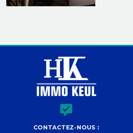


CONTACTEZ-NOUS :