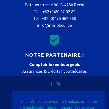
Potauerstrasse 90, B-4780 Recht
Tél.: +32 (0)80 57 02 82
Tél.: +32 (0)475 462 668
info@immokeul.be


NOTRE PARTENAIRE :
Comptoir luxembourgeois
Assurances & crédits hypothécaires
www.comptoir-luxembourgeois.be
Diese Website verwendet Cookies, um Ihnen
Datenschutz
Impressum
Kontakt
die beste Erfahrung auf unserer Website zu