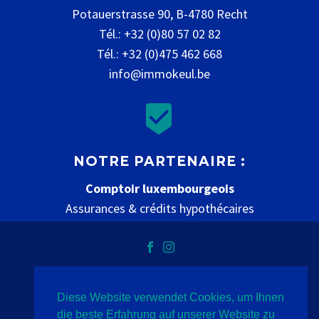
Potauerstrasse 90, B-4780 Recht
Tél.: +32 (0)80 57 02 82
Tél.: +32 (0)475 462 668
info@immokeul.be


NOTRE PARTENAIRE :
Comptoir luxembourgeois
Assurances & crédits hypothécaires
www.comptoir-luxembourgeois.be
Diese Website verwendet Cookies, um Ihnen
Datenschutz
Impressum
Kontakt
die beste Erfahrung auf unserer Website zu