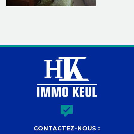


CONTACTEZ-NOUS :