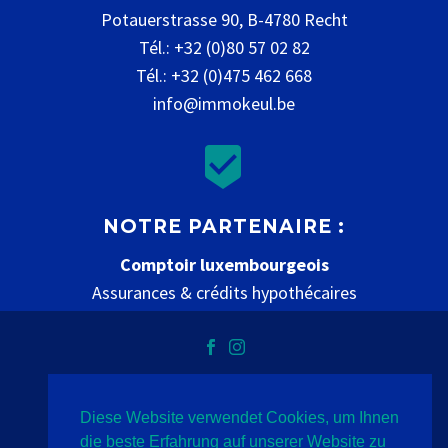
Potauerstrasse 90, B-4780 Recht
Tél.: +32 (0)80 57 02 82
Tél.: +32 (0)475 462 668
info@immokeul.be


NOTRE PARTENAIRE :
Comptoir luxembourgeois
Assurances & crédits hypothécaires
www.comptoir-luxembourgeois.be
Diese Website verwendet Cookies, um Ihnen
Datenschutz
Impressum
Kontakt
die beste Erfahrung auf unserer Website zu