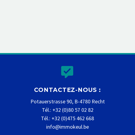


CONTACTEZ-NOUS :
Potauerstrasse 90, B-4780 Recht
Tél.: +32 (0)80 57 02 82
Tél.: +32 (0)475 462 668
info@immokeul.be