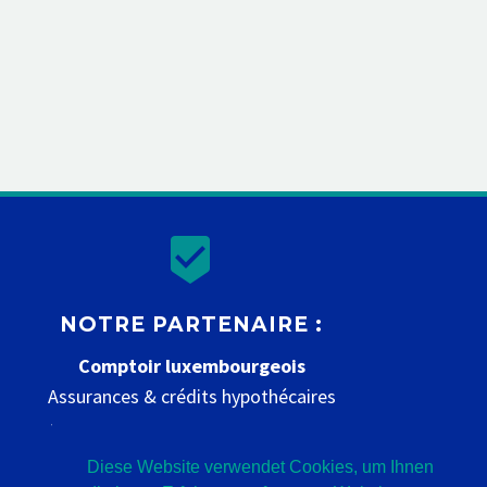


NOTRE PARTENAIRE :
Comptoir luxembourgeois
Assurances & crédits hypothécaires
www.comptoir-luxembourgeois.be
Diese Website verwendet Cookies, um Ihnen