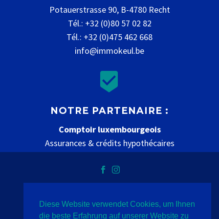
Potauerstrasse 90, B-4780 Recht
Tél.: +32 (0)80 57 02 82
Tél.: +32 (0)475 462 668
info@immokeul.be


NOTRE PARTENAIRE :
Comptoir luxembourgeois
Assurances & crédits hypothécaires
www.comptoir-luxembourgeois.be
Diese Website verwendet Cookies, um Ihnen
Datenschutz
Impressum
Kontakt
die beste Erfahrung auf unserer Website zu