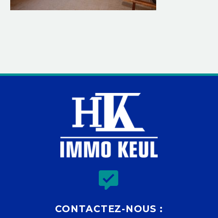


CONTACTEZ-NOUS :