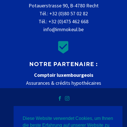
Potauerstrasse 90, B-4780 Recht
Tél.: +32 (0)80 57 02 82
Tél.: +32 (0)475 462 668
info@immokeul.be


NOTRE PARTENAIRE :
Comptoir luxembourgeois
Assurances & crédits hypothécaires
www.comptoir-luxembourgeois.be
Diese Website verwendet Cookies, um Ihnen
Datenschutz
Impressum
Kontakt
die beste Erfahrung auf unserer Website zu