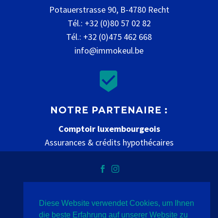
Potauerstrasse 90, B-4780 Recht
Tél.: +32 (0)80 57 02 82
Tél.: +32 (0)475 462 668
info@immokeul.be


NOTRE PARTENAIRE :
Comptoir luxembourgeois
Assurances & crédits hypothécaires
www.comptoir-luxembourgeois.be
Diese Website verwendet Cookies, um Ihnen
Datenschutz
Impressum
Kontakt
die beste Erfahrung auf unserer Website zu