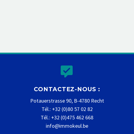


CONTACTEZ-NOUS :
Potauerstrasse 90, B-4780 Recht
Tél.: +32 (0)80 57 02 82
Tél.: +32 (0)475 462 668
info@immokeul.be