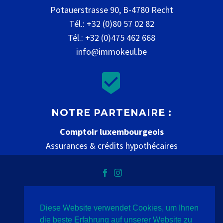
Potauerstrasse 90, B-4780 Recht
Tél.: +32 (0)80 57 02 82
Tél.: +32 (0)475 462 668
info@immokeul.be


NOTRE PARTENAIRE :
Comptoir luxembourgeois
Assurances & crédits hypothécaires
www.comptoir-luxembourgeois.be
Diese Website verwendet Cookies, um Ihnen
Datenschutz
Impressum
Kontakt
die beste Erfahrung auf unserer Website zu