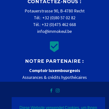
CONTACTEZ-NOUS :
Potauerstrasse 90, B-4780 Recht
Tél.: +32 (0)80 57 02 82
Tél.: +32 (0)475 462 668
info@immokeul.be


NOTRE PARTENAIRE :
Comptoir luxembourgeois
Assurances & crédits hypothécaires
www.comptoir-luxembourgeois.be
Diese Website verwendet Cookies, um Ihnen