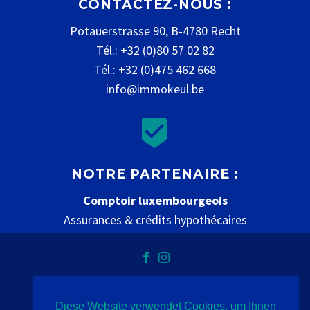
CONTACTEZ-NOUS :
Potauerstrasse 90, B-4780 Recht
Tél.: +32 (0)80 57 02 82
Tél.: +32 (0)475 462 668
info@immokeul.be


NOTRE PARTENAIRE :
Comptoir luxembourgeois
Assurances & crédits hypothécaires
www.comptoir-luxembourgeois.be
Diese Website verwendet Cookies, um Ihnen