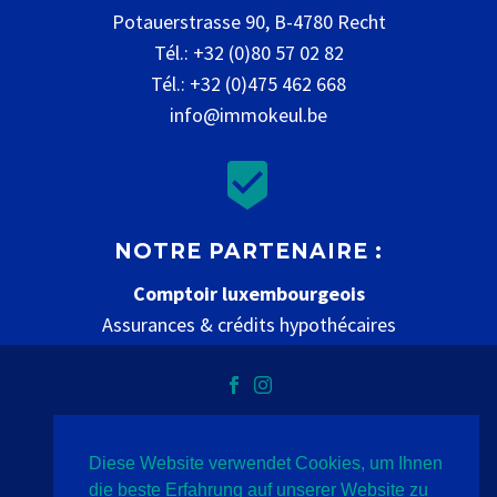
Potauerstrasse 90, B-4780 Recht
Tél.: +32 (0)80 57 02 82
Tél.: +32 (0)475 462 668
info@immokeul.be


NOTRE PARTENAIRE :
Comptoir luxembourgeois
Assurances & crédits hypothécaires
www.comptoir-luxembourgeois.be
Diese Website verwendet Cookies, um Ihnen
Datenschutz
Impressum
Kontakt
die beste Erfahrung auf unserer Website zu