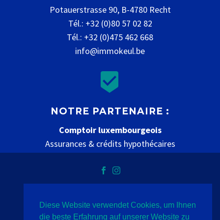
Potauerstrasse 90, B-4780 Recht
Tél.: +32 (0)80 57 02 82
Tél.: +32 (0)475 462 668
info@immokeul.be


NOTRE PARTENAIRE :
Comptoir luxembourgeois
Assurances & crédits hypothécaires
www.comptoir-luxembourgeois.be
Diese Website verwendet Cookies, um Ihnen
Datenschutz
Impressum
Kontakt
die beste Erfahrung auf unserer Website zu