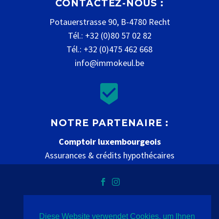
CONTACTEZ-NOUS :
Potauerstrasse 90, B-4780 Recht
Tél.: +32 (0)80 57 02 82
Tél.: +32 (0)475 462 668
info@immokeul.be


NOTRE PARTENAIRE :
Comptoir luxembourgeois
Assurances & crédits hypothécaires
www.comptoir-luxembourgeois.be
Diese Website verwendet Cookies, um Ihnen