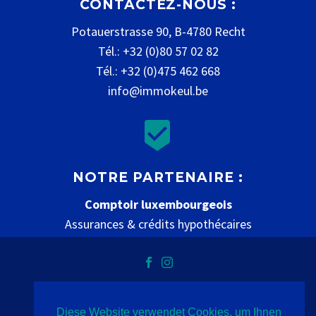
CONTACTEZ-NOUS :
Potauerstrasse 90, B-4780 Recht
Tél.: +32 (0)80 57 02 82
Tél.: +32 (0)475 462 668
info@immokeul.be


NOTRE PARTENAIRE :
Comptoir luxembourgeois
Assurances & crédits hypothécaires
www.comptoir-luxembourgeois.be
Diese Website verwendet Cookies, um Ihnen