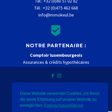
Tél.: +32 (0)80 57 02 82
Tél.: +32 (0)475 462 668
info@immokeul.be


NOTRE PARTENAIRE :
Comptoir luxembourgeois
Assurances & crédits hypothécaires
www.comptoir-luxembourgeois.be
Diese Website verwendet Cookies, um Ihnen
Datenschutz
Impressum
Kontakt
die beste Erfahrung auf unserer Website zu
ermöglichen.
Datenschutzerklärung