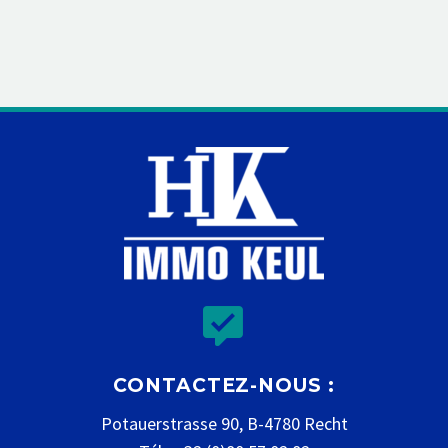


CONTACTEZ-NOUS :
Potauerstrasse 90, B-4780 Recht