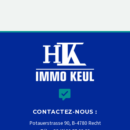


CONTACTEZ-NOUS :
Potauerstrasse 90, B-4780 Recht