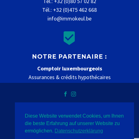
Tél.: +32 (0)80 57 02 82
Tél.: +32 (0)475 462 668
info@immokeul.be


NOTRE PARTENAIRE :
Comptoir luxembourgeois
Assurances & crédits hypothécaires
www.comptoir-luxembourgeois.be
Diese Website verwendet Cookies, um Ihnen
Datenschutz
Impressum
Kontakt
die beste Erfahrung auf unserer Website zu
ermöglichen.
Datenschutzerklärung