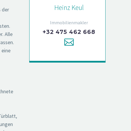
Heinz Keul
 der
Immobilienmakler
sten.
+32 475 462 668
. Alle
assen.
 eine
chnete
ürblatt,
nungen