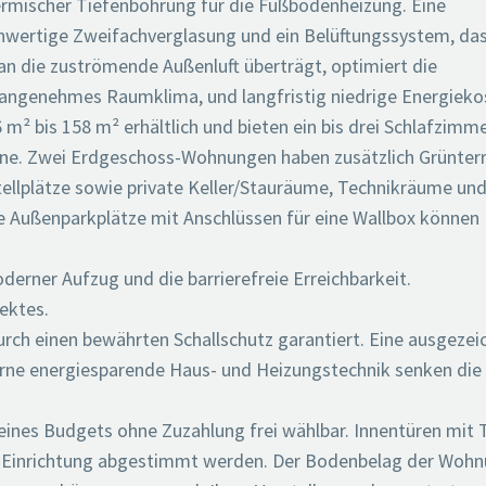
mischer Tiefenbohrung für die Fußbodenheizung. Eine
chwertige Zweifachverglasung und ein Belüftungssystem, das
an die zuströmende Außenluft überträgt, optimiert die
n angenehmes Raumklima, und langfristig niedrige Energieko
² bis 158 m² erhältlich und bieten ein bis drei Schlafzimmer
ne. Zwei Erdgeschoss-Wohnungen haben zusätzlich Grünterr
tellplätze sowie private Keller/Stauräume, Technikräume und
te Außenparkplätze mit Anschlüssen für eine Wallbox können
erner Aufzug und die barrierefreie Erreichbarkeit.
ektes.
urch einen bewährten Schallschutz garantiert. Eine ausgezei
e energiesparende Haus- und Heizungstechnik senken die
nes Budgets ohne Zuzahlung frei wählbar. Innentüren mit T
he Einrichtung abgestimmt werden. Der Bodenbelag der Woh