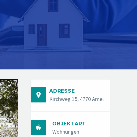
ADRESSE


Kirchweg 15, 4770 Amel
OBJEKTART


Wohnungen