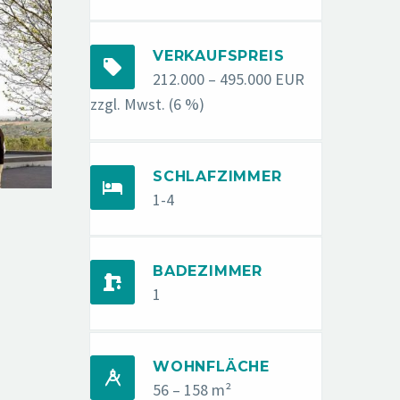
VERKAUFSPREIS


212.000 – 495.000 EUR
zzgl. Mwst. (6 %)
SCHLAFZIMMER


1-4
BADEZIMMER


1
WOHNFLÄCHE


56 – 158 m²