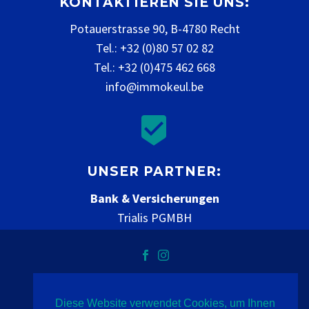
KONTAKTIEREN SIE UNS:
Potauerstrasse 90, B-4780 Recht
Tel.: +32 (0)80 57 02 82
Tel.: +32 (0)475 462 668
info@immokeul.be


UNSER PARTNER:
Bank & Versicherungen
Trialis PGMBH
www.trialis.be
Diese Website verwendet Cookies, um Ihnen