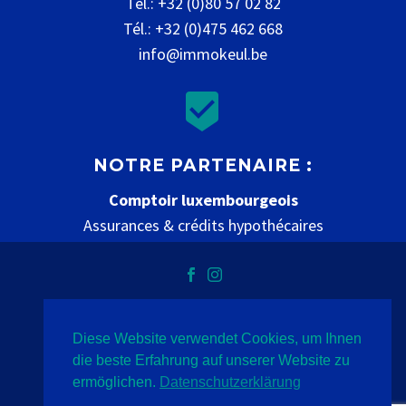
Tél.: +32 (0)80 57 02 82
Tél.: +32 (0)475 462 668
info@immokeul.be


NOTRE PARTENAIRE :
Comptoir luxembourgeois
Assurances & crédits hypothécaires
www.comptoir-luxembourgeois.be
Diese Website verwendet Cookies, um Ihnen
Datenschutz
Impressum
Kontakt
die beste Erfahrung auf unserer Website zu
ermöglichen.
Datenschutzerklärung