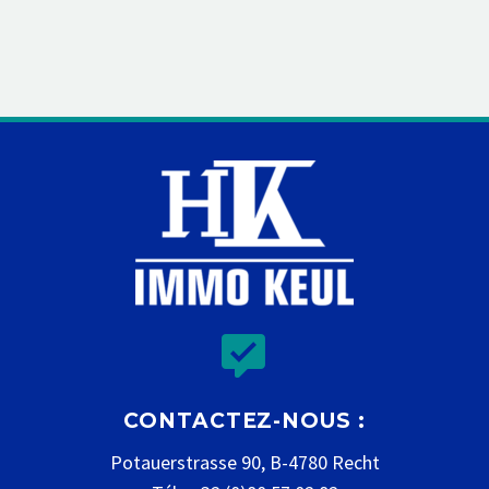


CONTACTEZ-NOUS :
Potauerstrasse 90, B-4780 Recht