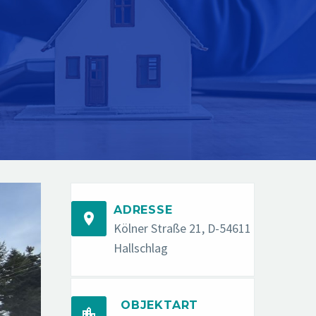
ADRESSE


Kölner Straße 21, D-54611
Hallschlag
OBJEKTART

