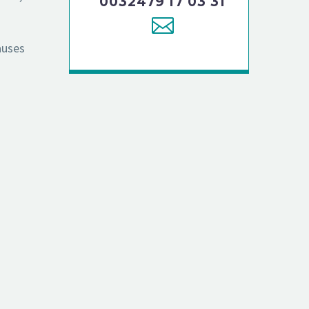
0032479 17 03 31
auses