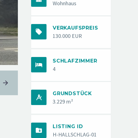
Wohnhaus
VERKAUFSPREIS


130.000 EUR
SCHLAFZIMMER


4
GRUNDSTÜCK


3.229 m²
LISTING ID


H-HALLSCHLAG-01