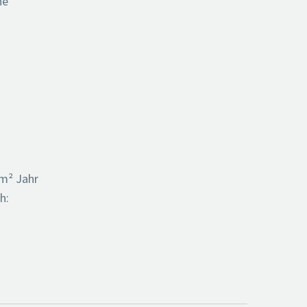
ne
/m² Jahr
h: