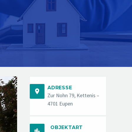
ADRESSE


Zur Nohn 79, Kettenis –
4701 Eupen
OBJEKTART

