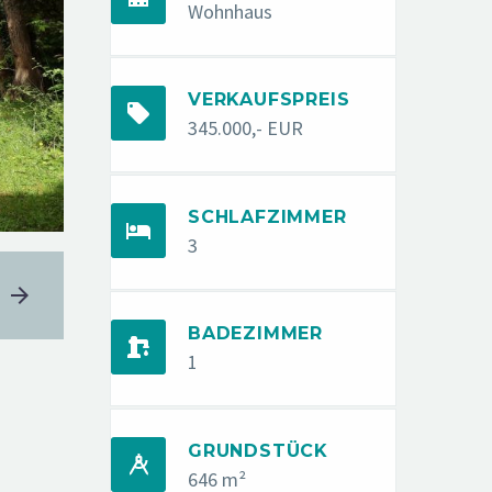
Wohnhaus
VERKAUFSPREIS


345.000,- EUR
SCHLAFZIMMER


3
BADEZIMMER


1
GRUNDSTÜCK


646 m²