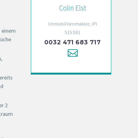
Colin Elst
Immobillienmakler, IPI
t einem
515.591
Küche
0032 471 683 717
,
ereits
nd
er 2
ikraum