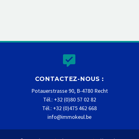


CONTACTEZ-NOUS :
Potauerstrasse 90, B-4780 Recht
Tél.: +32 (0)80 57 02 82
Tél.: +32 (0)475 462 668
info@immokeul.be