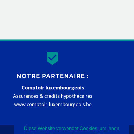


NOTRE PARTENAIRE :
Comptoir luxembourgeois
Assurances & crédits hypothécaires
www.comptoir-luxembourgeois.be
Diese Website verwendet Cookies, um Ihnen