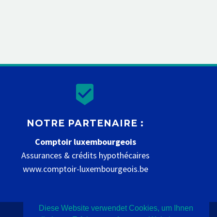


NOTRE PARTENAIRE :
Comptoir luxembourgeois
Assurances & crédits hypothécaires
www.comptoir-luxembourgeois.be
Diese Website verwendet Cookies, um Ihnen