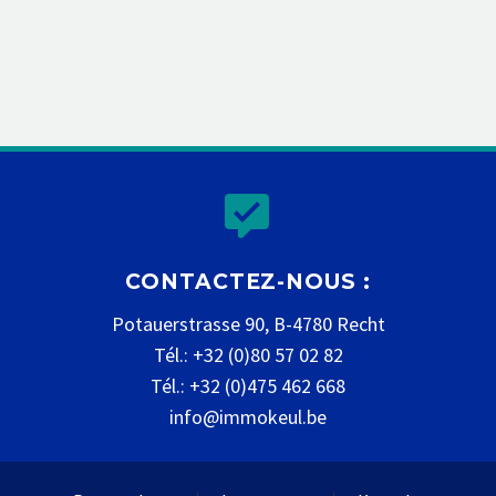


CONTACTEZ-NOUS :
Potauerstrasse 90, B-4780 Recht
Tél.: +32 (0)80 57 02 82
Tél.: +32 (0)475 462 668
info@immokeul.be