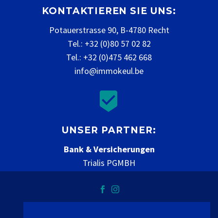
KONTAKTIEREN SIE UNS:
Potauerstrasse 90, B-4780 Recht
Tel.: +32 (0)80 57 02 82
Tel.: +32 (0)475 462 668
info@immokeul.be


UNSER PARTNER:
Bank & Versicherungen
Trialis PGMBH
www.trialis.be