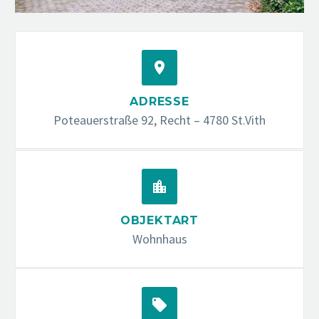


ADRESSE
Poteauerstraße 92, Recht – 4780 St.Vith


OBJEKTART
Wohnhaus

