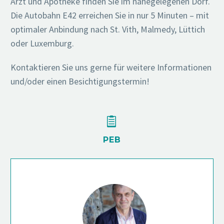
Arzt und Apotheke finden Sie im nahegelegenen Dorf.
Die Autobahn E42 erreichen Sie in nur 5 Minuten – mit
optimaler Anbindung nach St. Vith, Malmedy, Lüttich
oder Luxemburg.
Kontaktieren Sie uns gerne für weitere Informationen
und/oder einen Besichtigungstermin!


PEB