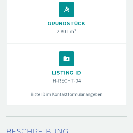


GRUNDSTÜCK
2.801 m²


LISTING ID
H-RECHT-04
Bitte ID im Kontaktformular angeben
BESCHREIBUNG