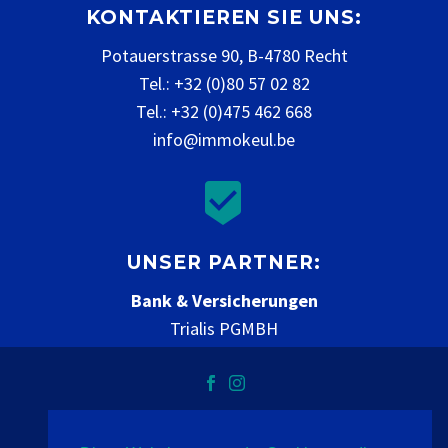
KONTAKTIEREN SIE UNS:
Potauerstrasse 90, B-4780 Recht
Tel.: +32 (0)80 57 02 82
Tel.: +32 (0)475 462 668
info@immokeul.be


UNSER PARTNER:
Bank & Versicherungen
Trialis PGMBH
www.trialis.be