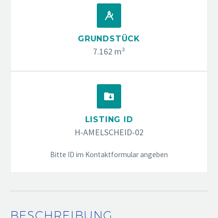


GRUNDSTÜCK
7.162 m²


LISTING ID
H-AMELSCHEID-02
Bitte ID im Kontaktformular angeben
BESCHREIBUNG