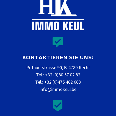


KONTAKTIEREN SIE UNS:
Potauerstrasse 90, B-4780 Recht
Tel.: +32 (0)80 57 02 82
Tel.: +32 (0)475 462 668
info@immokeul.be

