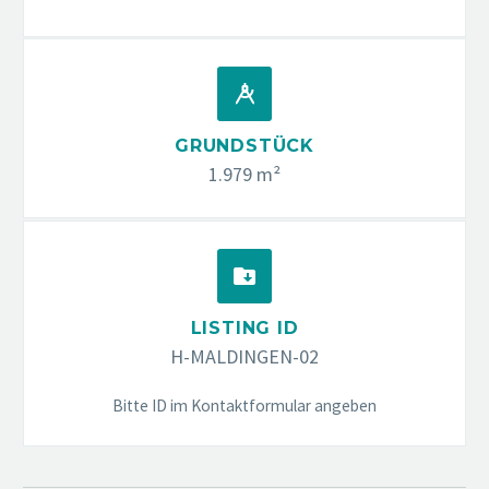


GRUNDSTÜCK
1.979 m²


LISTING ID
H-MALDINGEN-02
Bitte ID im Kontaktformular angeben