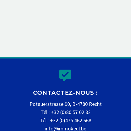


CONTACTEZ-NOUS :
Potauerstrasse 90, B-4780 Recht
Tél.: +32 (0)80 57 02 82
Tél.: +32 (0)475 462 668
info@immokeul.be